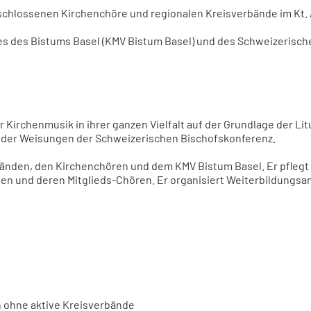
eschlossenen Kirchenchöre und regionalen Kreisverbände im Kt.
des des Bistums Basel (KMV Bistum Basel) und des Schweizerisc
 Kirchenmusik in ihrer ganzen Vielfalt auf der Grundlage der Li
h der Weisungen der Schweizerischen Bischofskonferenz.
rbänden, den Kirchenchören und dem KMV Bistum Basel. Er pfleg
n und deren Mitglieds-Chören. Er organisiert Weiterbildungsan
 ohne aktive Kreisverbände